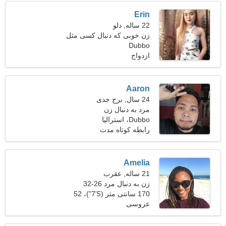
Erin
22 ساله, دلو
زن خوبی که دنبال کسی مثل
Dubbo
تو می گردد
ازدواج
Aaron
24 سال, برج جدی
مرد به دنبال زن
Dubbo، استرالیا
رابطه کوتاه مدت
Amelia
21 ساله, عقرب
زن به دنبال مرد 26-32
170 سانتی متر (5'7")، 52
عروسی
کیلوگرم (114 پوند)