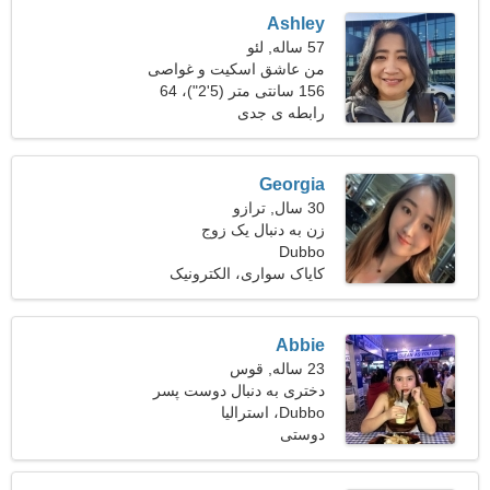
Ashley
57 ساله, لئو
من عاشق اسکیت و غواصی
هستم
156 سانتی متر (5'2")، 64
کیلوگرم (141 پوند)
رابطه ی جدی
Georgia
30 سال, ترازو
زن به دنبال یک زوج
Dubbo
کایاک سواری، الکترونیک
Abbie
23 ساله, قوس
دختری به دنبال دوست پسر
27-33
Dubbo، استرالیا
دوستی