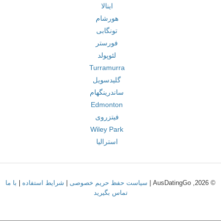
اینالا
هورشام
تونگابی
فورستر
لئوپولد
Turramurra
گلیدسویل
ساندرینگهام
Edmonton
فیتزروی
Wiley Park
استرالیا
© 2026, AusDatingGo |
سیاست حفظ حریم خصوصی
|
شرایط استفاده
|
با ما
تماس بگیرید