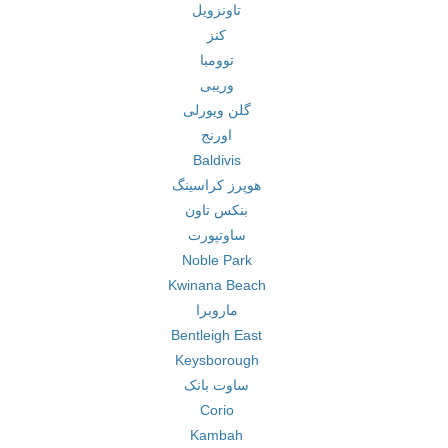
تاونزویل
کنز
توومبا
وریبی
گلن ویورلی
اورنج
Baldivis
هوپرز کراسینگ
بنکس تاون
ساوتپورت
Noble Park
Kwinana Beach
ماروبرا
Bentleigh East
Keysborough
ساوت بانک
Corio
Kambah