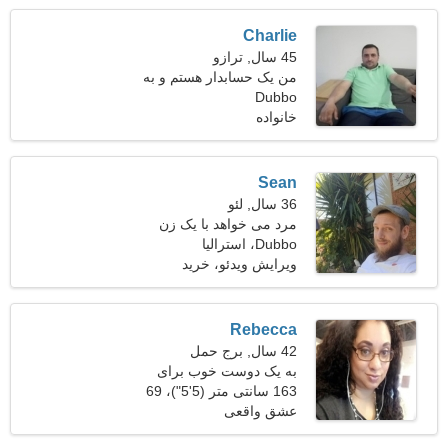
Charlie
45 سال, ترازو
من یک حسابدار هستم و به
Dubbo
دنبال یک زن رویایی هستم
خانواده
Sean
36 سال, لئو
مرد می خواهد با یک زن
Dubbo، استرالیا
ملاقات کند
ویرایش ویدئو، خرید
Rebecca
42 سال, برج حمل
به یک دوست خوب برای
کمپینگ نیازمندم
163 سانتی متر (5'5")، 69
کیلوگرم (152 پوند)
عشق واقعی