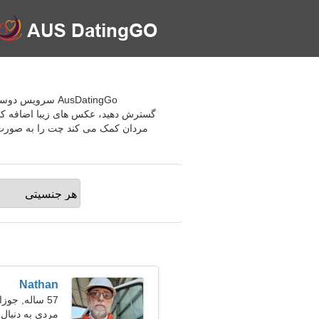
AusDatingGo سر
گسترش دهید، عکس های زیبا اضافه کنید
مردان کمک می کند چت را به صورت د
Nathan
57 ساله, جوزا
مردی به دنبال