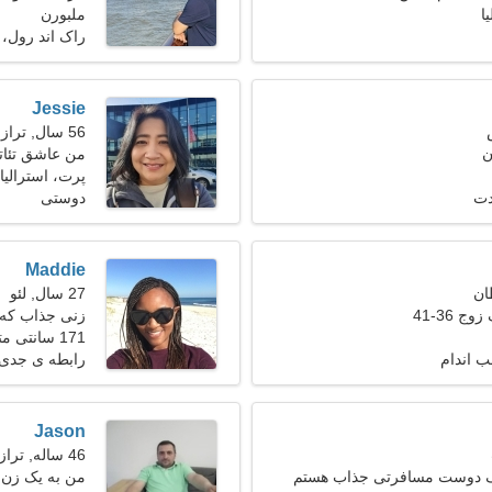
ا
ملبورن
راک اند رول،
Jessie
56 سال, ترازو
ن
من عاشق تئات
پرت، استرالیا
دت
دوستی
Maddie
27 سال, لئو
ج 36-41
زنی جذاب که ب
171 سانتی متر (5'8")، 52 کیلوگرم (114 پوند)
ب اندام
رابطه ی جدی
Jason
46 ساله, ترازو
یک دوست مسافرتی جذاب هستم
من به یک زن ف