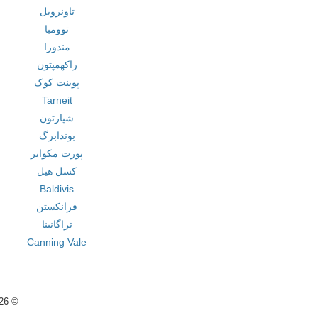
تاونزویل
توومبا
مندورا
راکهمپتون
پوینت کوک
Tarneit
شپارتون
بوندابرگ
پورت مکوایر
کسل هیل
Baldivis
فرانکستن
تراگانینا
Canning Vale
© 2026, AusDatingGo |