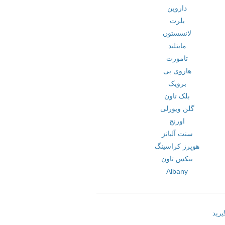
داروین
بلرت
لانسستون
مایتلند
تامورت
هاروی بی
برویک
بلک تاون
گلن ویورلی
اورنج
سنت آلبانز
هوپرز کراسینگ
بنکس تاون
Albany
یرید