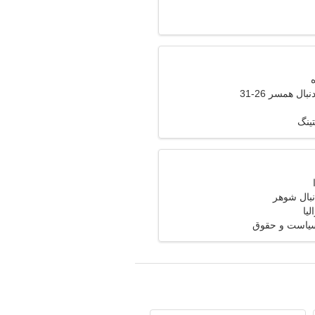
ال همسر 26-31
ینگ
نبال شوهر
یا
سیاست و حقوق