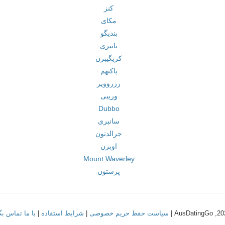
کنز
مکای
بندیگو
بانبری
کریگیبرن
پاکنهم
رزروویر
وریبی
Dubbo
سانبری
جرالدتون
اوبرن
Mount Waverley
پرستون
سیاست حفظ حریم خصوصی
|
شرایط استفاده
|
با ما تماس بگ