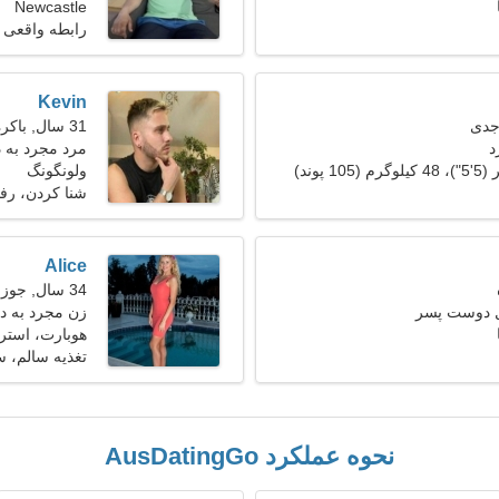
Newcastle
رابطه واقعی
Kevin
31 سال, باکره
د
مرد مجرد به دنب
ولونگونگ
شنا كردن، رفت
Alice
34 سال, جوزا
ل دوست پسر
زن مجرد به د
هوبارت، استرال
تغذیه سالم، 
نحوه عملکرد AusDatingGo