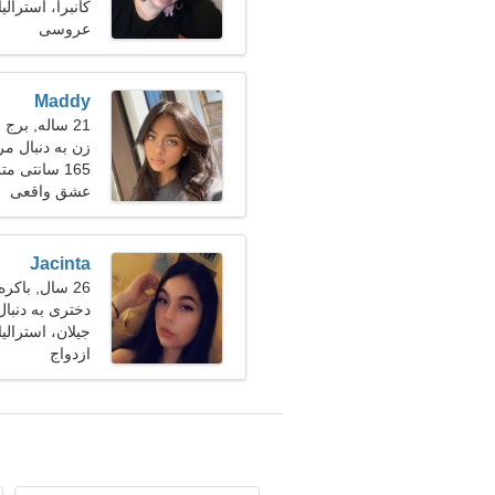
کانبرا، استرالیا
عروسی
Maddy
21 ساله, برج جدی
زن به دنبال مر
165 سانتی متر (5'5")، 48 کیلوگرم (105 پوند)
عشق واقعی
Jacinta
26 سال, باکره
دختری به دنبا
جیلان، استرالیا
ازدواج