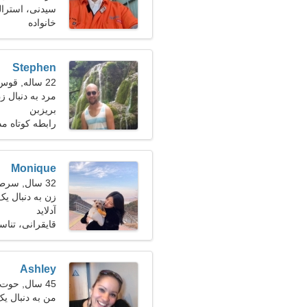
سیدنی، استرالی
خانواده
Stephen
22 ساله, قوس
مرد به دنبال ز
بریزبن
رابطه کوتاه م
Monique
32 سال, سرطان
زن به دنبال یک زو
آدلاید
قایقرانی، تناس
Ashley
45 سال, حوت
من به دنبال 