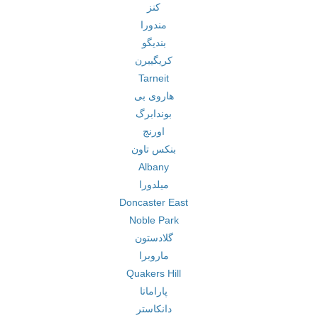
کنز
مندورا
بندیگو
کریگیبرن
Tarneit
هاروی بی
بوندابرگ
اورنج
بنکس تاون
Albany
میلدورا
Doncaster East
Noble Park
گلادستون
ماروبرا
Quakers Hill
پاراماتا
دانکاستر