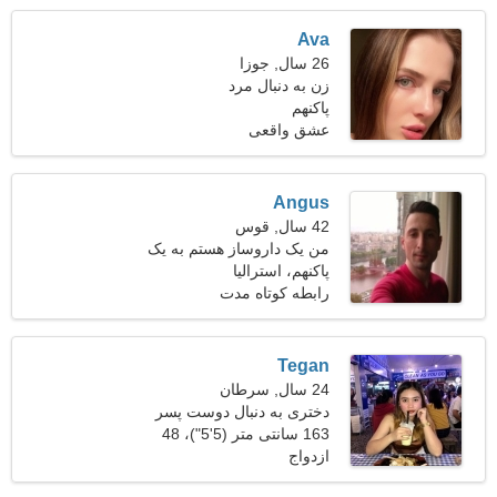
Ava
26 سال, جوزا
زن به دنبال مرد
پاکنهم
عشق واقعی
Angus
42 سال, قوس
من یک داروساز هستم به یک
پاکنهم، استرالیا
خانم پرانرژی نیاز دارم
رابطه کوتاه مدت
Tegan
24 سال, سرطان
دختری به دنبال دوست پسر
30-35
163 سانتی متر (5'5")، 48
ازدواج
کیلوگرم (105 پوند)