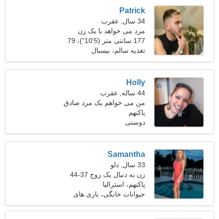
Patrick
34 سال, عقرب
مرد می خواهد با یک زن
ملاقات کند 24-30
177 سانتی متر (5'10")، 79
کیلوگرم (174 پوند)
تغذیه سالم، بیسبال
Holly
44 ساله, عقرب
من می خواهم یک مرد صادق
پاکنهم
پیدا کنم
دوستی
Samantha
33 سال, دلو
زن به دنبال یک زوج 37-44
پاکنهم، استرالیا
حیوانات خانگی، بازی های
ویدیویی