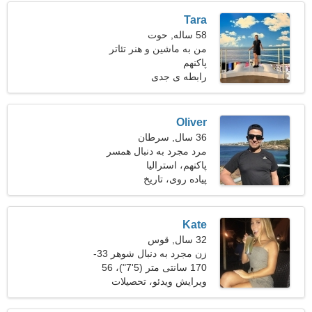
Tara
58 ساله, حوت
من به ماشین و هنر تئاتر
پاکنهم
علاقه دارم
رابطه ی جدی
Oliver
36 سال, سرطان
مرد مجرد به دنبال همسر
پاکنهم، استرالیا
پیاده روی، تاریخ
Kate
32 سال, قوس
زن مجرد به دنبال شوهر 33-
42
170 سانتی متر (5'7")، 56
کیلوگرم (123 پوند)
ویرایش ویدئو، تحصیلات