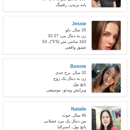
کیلوگرم (196 پوند)
پایه پریدن، رفتینگ
Jessie
25 سال, دلو
زن به دنبال مرد 27-32
163 سانتی متر (5'5")، 53
کیلوگرم (116 پوند)
عشق واقعی
Bonnie
32 سال, برج جدی
زن به دنبال یک زوج
پانچ بول
ویرایش ویدئو، موسیقی
Natalie
45 سال, حوت
من دنبال یک مرد عضلانی
پانچ بول، استرالیا
هستم که با هم اسکی کنیم