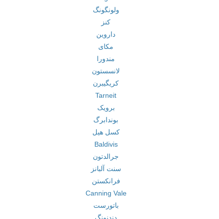
ولونگونگ
کنز
داروین
مکای
مندورا
لانسستون
کریگیبرن
Tarneit
برویک
بوندابرگ
کسل هیل
Baldivis
جرالدتون
سنت آلبانز
فرانکستن
Canning Vale
باتورست
دندنونگ