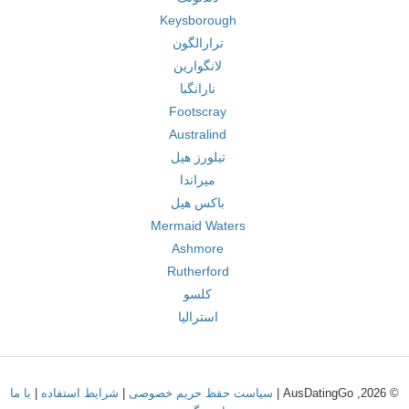
Keysborough
ترارالگون
لانگوارین
نارانگبا
Footscray
Australind
تیلورز هیل
میراندا
باکس هیل
Mermaid Waters
Ashmore
Rutherford
کلسو
استرالیا
© 2026, AusDatingGo |
سیاست حفظ حریم خصوصی
|
شرایط استفاده
|
با ما