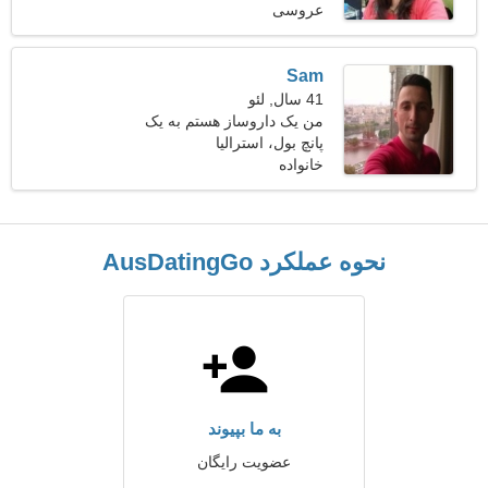
عروسی
Sam
41 سال, لئو
من یک داروساز هستم به یک
پانچ بول، استرالیا
خانم متواضع نیازمندم
خانواده
نحوه عملکرد AusDatingGo
به ما بپیوند
عضویت رایگان