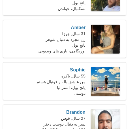
پانچ بول
ملاقات کند 27-32
بسکتبال، خواندن
Amber
31 سال, جوزا
زن مجرد به دنبال شوهر
پانچ بول
اوریگامی، بازی های ویدیویی
Sophie
55 سال, باکره
من عاشق باله و فوتبال هستم
پانچ بول، استرالیا
دوستی
Brandon
27 سال, قوس
پسر به دنبال دوست دختر