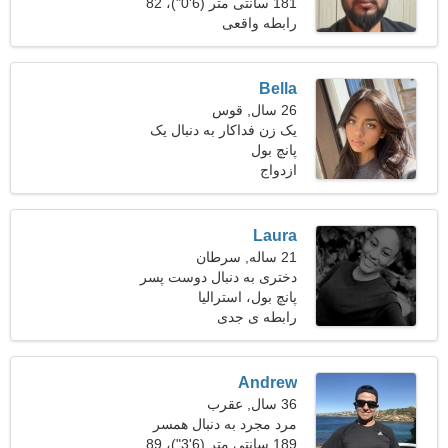
است
181 سانتی متر (6'0")، 82
کیلوگرم (180 پوند)
رابطه واقعی
Bella
26 سال, قوس
یک زن فداکار به دنبال یک
پانچ بول
مرد است
ازدواج
Laura
21 ساله, سرطان
دختری به دنبال دوست پسر
پانچ بول، استرالیا
رابطه ی جدی
Andrew
36 سال, عقرب
مرد مجرد به دنبال همسر
189 سانتی متر (6'3")، 89