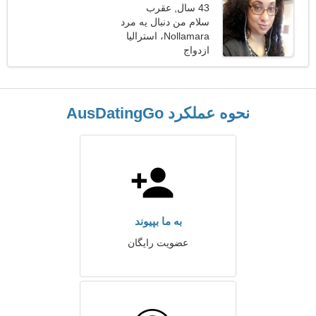
43 سال, عقرب
سلام من دنبال یه مرد
Nollamara، استرالیا
شکننده میگردم
ازدواج
نحوه عملکرد AusDatingGo
به ما بپیوند
عضویت رایگان