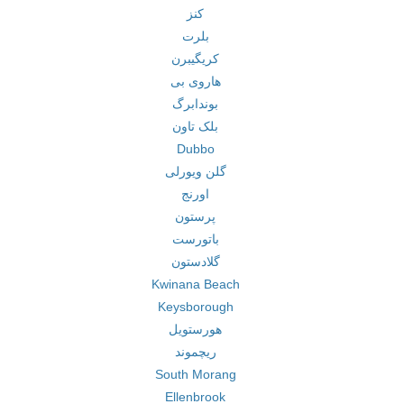
کنز
بلرت
کریگیبرن
هاروی بی
بوندابرگ
بلک تاون
Dubbo
گلن ویورلی
اورنج
پرستون
باتورست
گلادستون
Kwinana Beach
Keysborough
هورستویل
ریچموند
South Morang
Ellenbrook