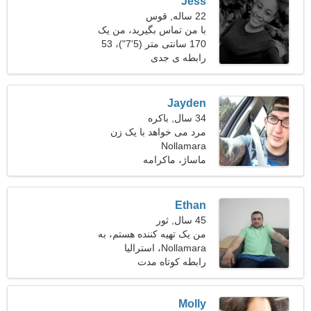
Jess
22 ساله, قوس
با من تماس بگیرید، من یک
زن دلسوز هستم
170 سانتی متر (5'7")، 53
کیلوگرم (116 پوند)
رابطه ی جدی
Jayden
34 سال, باکره
مرد می خواهد با یک زن
Nollamara
ملاقات کند 25-29
ماساژ، ماکرامه
Ethan
45 سال, ثور
من یک تهیه کننده هستم، به
Nollamara، استرالیا
یک زن صمیمی نیاز دارم
رابطه کوتاه مدت
Molly