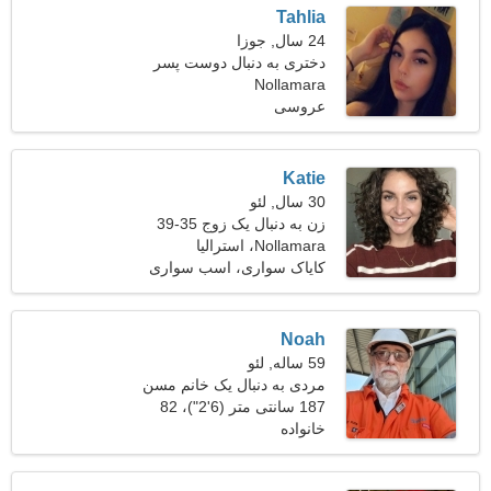
Tahlia
24 سال, جوزا
دختری به دنبال دوست پسر
Nollamara
28-36
عروسی
Katie
30 سال, لئو
زن به دنبال یک زوج 35-39
Nollamara، استرالیا
کایاک سواری، اسب سواری
Noah
59 ساله, لئو
مردی به دنبال یک خانم مسن
48-57
187 سانتی متر (6'2")، 82
خانواده
کیلوگرم (180 پوند)