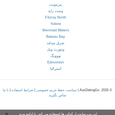
پیرمونت
وست راید
Fitzroy North
Yokine
Mermaid Waters
Bateau Bay
شرق میدلند
ونتورث ویل
تووونگ
Edmonton
استرالیا
© 2026, AusDatingGo |
سیاست حفظ حریم خصوصی
|
شرایط استفاده
|
با ما
تماس بگیرید
این وب سایت از کوکی ها استفاده می کند. با ادامه مرور