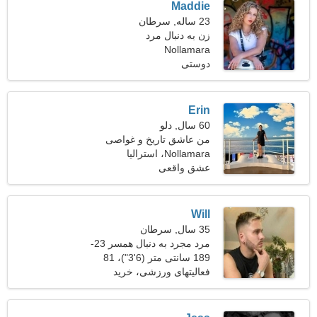
Maddie
23 ساله, سرطان
زن به دنبال مرد
Nollamara
دوستی
Erin
60 سال, دلو
من عاشق تاریخ و غواصی
هستم
Nollamara، استرالیا
عشق واقعی
Will
35 سال, سرطان
مرد مجرد به دنبال همسر 23-
33
189 سانتی متر (6'3")، 81
کیلوگرم (178 پوند)
فعالیتهای ورزشی، خرید