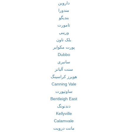
داروین
مندورا
بندیگو
تامورت
وریبی
بلک تاون
پورت مکوایر
Dubbo
سانبری
سنت آلبانز
هوپرز کراسینگ
Canning Vale
ساوتپورت
Bentleigh East
دندنونگ
Kellyville
Calamvale
مانت درویت