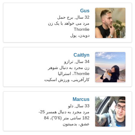
Gus
32 سال, برج حمل
مرد می خواهد با یک زن
Thornlie
ملاقات کند 21-29
دویدن، پول
Caitlyn
34 سال, ترازو
زن مجرد به دنبال شوهر
Thornlie، استرالیا
کارآفرینی، ورزش اسکیت
بورد
Marcus
33 سال, دلو
مرد مجرد به دنبال همسر 25-
31
182 سانتی متر (6'0")، 84
کیلوگرم (185 پوند)
عشق، بدمینتون