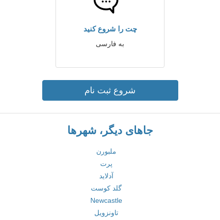
چت را شروع کنید
به فارسی
شروع ثبت نام
جاهای دیگر، شهرها
ملبورن
پرت
آدلاید
گلد کوست
Newcastle
تاونزویل