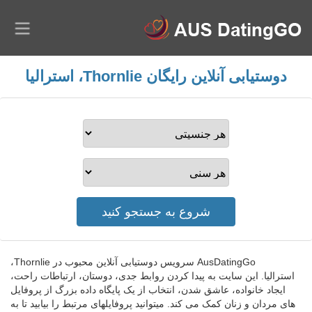
دوستیابی آنلاین رایگان Thornlie، استرالیا
AusDatingGo سرویس دوستیابی آنلاین محبوب در Thornlie،
استرالیا. این سایت به پیدا کردن روابط جدی، دوستان، ارتباطات راحت،
ایجاد خانواده، عاشق شدن، انتخاب از یک پایگاه داده بزرگ از پروفایل
های مردان و زنان کمک می کند. میتوانید پروفایلهای مرتبط را بیابید تا به