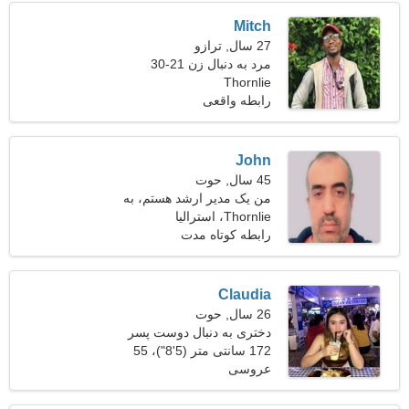
Mitch
27 سال, ترازو
مرد به دنبال زن 21-30
Thornlie
رابطه واقعی
John
45 سال, حوت
من یک مدیر ارشد هستم، به
Thornlie، استرالیا
یک زن پرشور نیاز دارم
رابطه کوتاه مدت
Claudia
26 سال, حوت
دختری به دنبال دوست پسر
172 سانتی متر (5'8")، 55
عروسی
کیلوگرم (121 پوند)