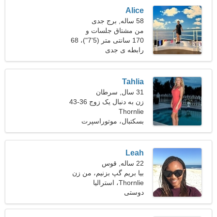
Alice
58 ساله, برج جدی
من مشتاق جلسات و
اسکیتبرد هستم
170 سانتی متر (5'7")، 68
کیلوگرم (149 پوند)
رابطه ی جدی
Tahlia
31 سال, سرطان
زن به دنبال یک زوج 36-43
Thornlie
بسکتبال، موتوراسپرت
Leah
22 ساله, قوس
بیا بریم گپ بزنیم، من زن
Thornlie، استرالیا
پرشوری هستم
دوستی