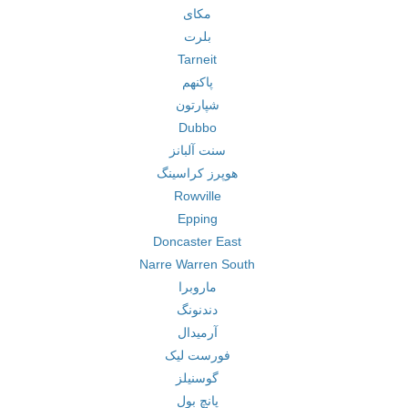
مکای
بلرت
Tarneit
پاکنهم
شپارتون
Dubbo
سنت آلبانز
هوپرز کراسینگ
Rowville
Epping
Doncaster East
Narre Warren South
ماروبرا
دندنونگ
آرمیدال
فورست لیک
گوسنیلز
پانچ بول