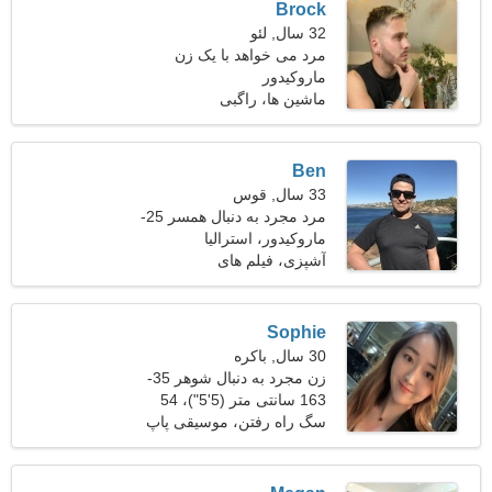
Brock
32 سال, لئو
مرد می خواهد با یک زن
ماروکیدور
ملاقات کند
ماشین ها، راگبی
Ben
33 سال, قوس
مرد مجرد به دنبال همسر 25-
30
ماروکیدور، استرالیا
آشپزی، فیلم های
Sophie
30 سال, باکره
زن مجرد به دنبال شوهر 35-
39
163 سانتی متر (5'5")، 54
کیلوگرم (119 پوند)
سگ راه رفتن، موسیقی پاپ