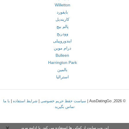
Willetton
بایفورد
کاریندیل
پالم بیچ
وودریج
ایندوروپیلی
درام موین
Bulleen
Harrington Park
بالمین
استرالیا
© 2026, AusDatingGo |
سیاست حفظ حریم خصوصی
|
شرایط استفاده
|
با ما
تماس بگیرید
این وب سایت از کوکی ها استفاده می کند. با ادامه مرور