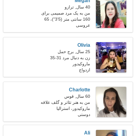
Megan
40 سال, ترازو
من به یک مرد صمیمی برای
عاشقانه نیاز دارم
160 سانتی متر (5'3")، 65
عروسی
کیلوگرم (143 پوند)
Olivia
25 سال, برج حمل
زن به دنبال مرد 31-35
ماروکیدور
ازدواج
Charlotte
60 سال, قوس
من به هنر تئاتر و گلف علاقه
دارم
ماروکیدور، استرالیا
دوستی
Ali