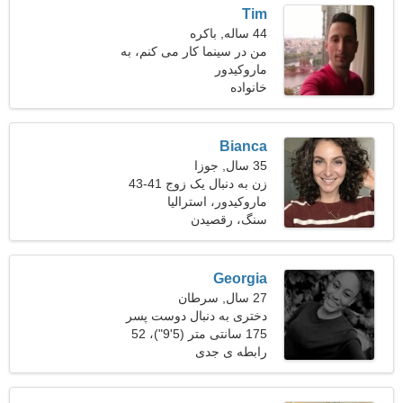
Tim
44 ساله, باکره
من در سینما کار می کنم، به
ماروکیدور
یک زن اغوا کننده نیاز دارم
خانواده
Bianca
35 سال, جوزا
زن به دنبال یک زوج 41-43
ماروکیدور، استرالیا
سنگ، رقصیدن
Georgia
27 سال, سرطان
دختری به دنبال دوست پسر
175 سانتی متر (5'9")، 52
کیلوگرم (114 پوند)
رابطه ی جدی